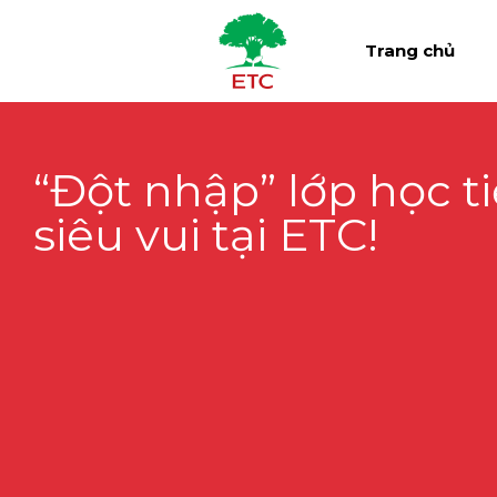
Trang chủ
“Đột nhập” lớp học t
siêu vui tại ETC!